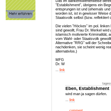
Das im dankenswerterweise bereit
"Establishment", übrigens ein Begri
entsprungen ist und (ehemals und la
worden ist, ist in gewisser Weise
Staatsvolk selbst (bzw.
reflektiert
d
Die vielen "Höckes" im pol. link
sind gewollt, Frau Dr. Merkel wir
islamisch motivierte Kriminalität, a
vom Wahl- oder Staatsvolk gewollt
Alternative "RRG" will der Schreibe
nachdenken, sie scheint wenig reali
alternativlos.)
MFG
Dr. W
...
link
tages
Eben, Establishment
wird man ja sagen dürfen.
...
link
...
comment