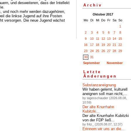
uern, und desweiteren, dass der Intellekt
Archiv
ie.
hts, und noch mehr werden dazugehören,
Oktober 2017
eil die linkse Jugend auf ihre Posten
icht versorgen. Die neue Jugend wächst
Mo
Di
Mi
Do
Fr
Sa
So
1
2
3
4
5
6
7
8
9
10
11
12
13
14
15
16
17
18
19
20
21
22
23
24
25
26
27
28
29
30
31
September
November
Letzte
Änderungen
Substanzaneignung
Wir haben gelernt, kulturell
aneignen soll man nicht,...
by tagesschauder (2026.08.08,
10:59)
Der alte Knurrhahn
Kubitzki...
Der alte Knurrhahn Kubitzki
von der FDP ließ...
by fritz_ (2026.08.07, 12:37)
Erinnern wir uns an die...