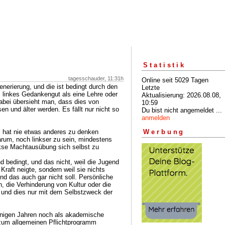
Statistik
tagesschauder, 11:31h
Online seit 5029 Tagen
enerierung, und die ist bedingt durch den
Letzte
 linkes Gedankengut als eine Lehre oder
Aktualisierung: 2026.08.08,
abei übersieht man, dass dies von
10:59
n und älter werden. Es fällt nur nicht so
Du bist nicht angemeldet ...
anmelden
st, hat nie etwas anderes zu denken
Werbung
arum, noch linkser zu sein, mindestens
inkse Machtausübung sich selbst zu
nd bedingt, und das nicht, weil die Jugend
Kraft neigte, sondern weil sie nichts
nd das auch gar nicht soll. Persönliche
n, die Verhinderung von Kultur oder die
 und dies nur mit dem Selbstzweck der
nigen Jahren noch als akademische
 zum allgemeinen Pflichtprogramm