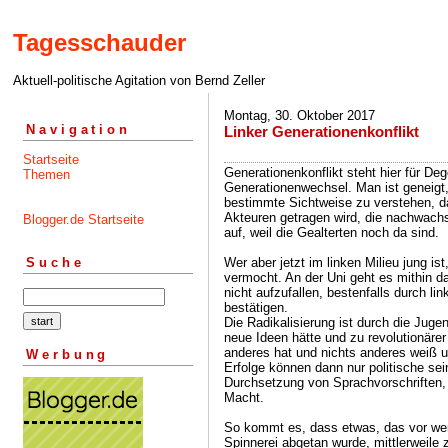
Tagesschauder
Aktuell-politische Agitation von Bernd Zeller
Montag, 30. Oktober 2017
Navigation
Linker Generationenkonflikt
Startseite
Generationenkonflikt steht hier für Deg
Themen
Generationenwechsel. Man ist geneigt,
bestimmte Sichtweise zu verstehen, d
Akteuren getragen wird, die nachwachse
Blogger.de Startseite
auf, weil die Gealterten noch da sind.
Wer aber jetzt im linken Milieu jung i
Suche
vermocht. An der Uni geht es mithin d
nicht aufzufallen, bestenfalls durch l
bestätigen.
Die Radikalisierung ist durch die Juge
neue Ideen hätte und zu revolutionärer 
anderes hat und nichts anderes weiß u
Werbung
Erfolge können dann nur politische sei
Durchsetzung von Sprachvorschriften,
Macht.
So kommt es, dass etwas, das vor we
Spinnerei abgetan wurde, mittlerweile