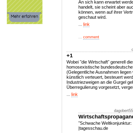
An sich kann erwartet werde
handelt, sie scheint aber a
können, wenn auf ihrer Vertre
geschaut wird.
...
link
...
comment
+1
Wobei "die Wirtschaft" generell di
homosexistische bundesdeutsche Po
(Gelegentliche Ausnahmen liegen 
künstlich verteuert, besteuert we
Industriezweigen an die Gurgel g
Überregulierung vorgesetzt, verges
...
link
dagobert55
Wirtschaftspropagan
"Schwache Weltkonjunktur: 
|tagesschau.de