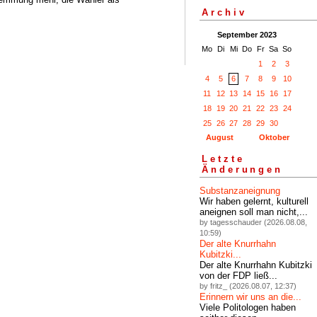
Archiv
September 2023
Mo
Di
Mi
Do
Fr
Sa
So
1
2
3
4
5
6
7
8
9
10
11
12
13
14
15
16
17
18
19
20
21
22
23
24
25
26
27
28
29
30
August
Oktober
Letzte
Änderungen
Substanzaneignung
Wir haben gelernt, kulturell
aneignen soll man nicht,...
by tagesschauder (2026.08.08,
10:59)
Der alte Knurrhahn
Kubitzki...
Der alte Knurrhahn Kubitzki
von der FDP ließ...
by fritz_ (2026.08.07, 12:37)
Erinnern wir uns an die...
Viele Politologen haben