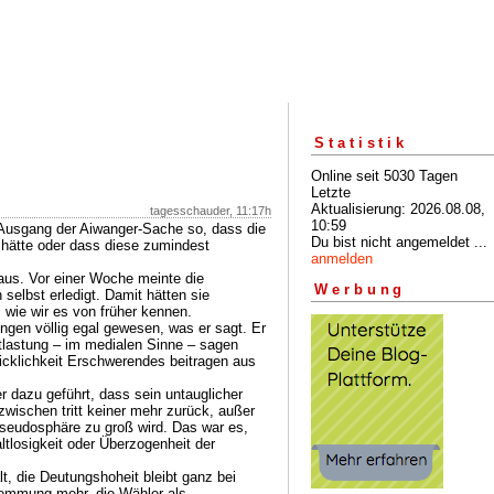
Statistik
Online seit 5030 Tagen
Letzte
Aktualisierung: 2026.08.08,
tagesschauder, 11:17h
10:59
 Ausgang der Aiwanger-Sache so, dass die
Du bist nicht angemeldet ...
 hätte oder dass diese zumindest
anmelden
us. Vor einer Woche meinte die
Werbung
 selbst erledigt. Damit hätten sie
 wie wir es von früher kennen.
gen völlig egal gewesen, was er sagt. Er
tlastung – im medialen Sinne – sagen
icklichkeit Erschwerendes beitragen aus
 dazu geführt, dass sein untauglicher
zwischen tritt keiner mehr zurück, außer
Pseudosphäre zu groß wird. Das war es,
ltlosigkeit oder Überzogenheit der
t, die Deutungshoheit bleibt ganz bei
Hemmung mehr, die Wähler als