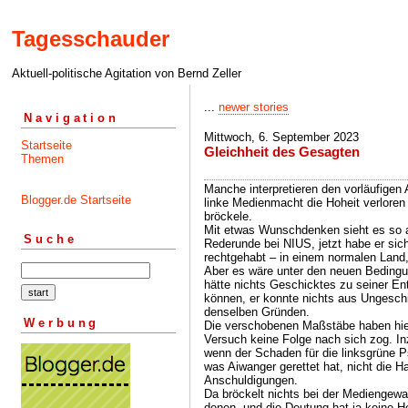
Tagesschauder
Aktuell-politische Agitation von Bernd Zeller
...
newer stories
Navigation
Mittwoch, 6. September 2023
Startseite
Gleichheit des Gesagten
Themen
Manche interpretieren den vorläufigen
Blogger.de Startseite
linke Medienmacht die Hoheit verloren
bröckele.
Mit etwas Wunschdenken sieht es so a
Suche
Rederunde bei NIUS, jetzt habe er sich
rechtgehabt – in einem normalen Land,
Aber es wäre unter den neuen Bedingun
hätte nichts Geschicktes zu seiner En
können, er konnte nichts aus Ungesch
denselben Gründen.
Werbung
Die verschobenen Maßstäbe haben hier
Versuch keine Folge nach sich zog. In
wenn der Schaden für die linksgrüne 
was Aiwanger gerettet hat, nicht die Ha
Anschuldigungen.
Da bröckelt nichts bei der Mediengewal
denen, und die Deutung hat ja keine 