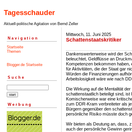
Tagesschauder
Aktuell-politische Agitation von Bernd Zeller
Mittwoch, 11. Juni 2025
Navigation
Schattenstaatskritiker
Startseite
Themen
Dankenswerterweise wird der Sch
beleuchtet, Geldflüsse an Druckma
Kompetenzen bekommen haben, eig
Blogger.de Startseite
für Aktivitäten, die der Staat gar nic
Würden die Finanzierungen aufhöre
Suche
Arbeitslosigkeit wäre wie nach D
Die Wirkung auf die Mentalität der
schattenstaatlich beteiligt sind, is
Komischerweise war eine kritische
zum DDR-Kram verbreiteter als jet
Werbung
Bürgern gegenüber den schattensta
persönliche Risiko müsste doch ge
Wir bieten als Deutung an, dass, z
auch der persönliche Gewinn geri