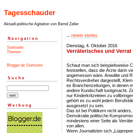
Tagesschauder
Aktuell-politische Agitation von Bernd Zeller
...
newer stories
Navigation
Dienstag, 4. Oktober 2016
Startseite
Verräterisches und Verrat
Themen
Schaut man sich beispielsweise 
Blogger.de Startseite
feststellen, dass die Ärzte darin 
angemessen wäre. Anwälte und Ri
Suche
Rechtsverdreher dargestellt, Klem
es Branchenzeitungen, in denen ma
andere Kundschaft lustigmacht. Z
nur Kinderkritzeleien zu vollbring
gehört es zu wohl jedem Berufsbild
Werbung
ausgesetzt zu sein.
Das ist bei Politikern nicht anders
Demokratie politische Kompromisse
mindestens einer Seite als Verrä
von allen.
Wenn Journalisten sich „Lügenpre