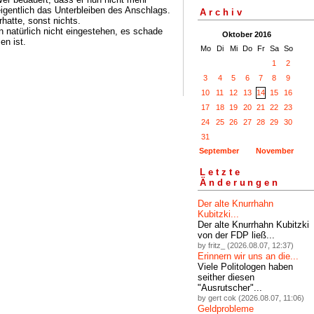
igentlich das Unterbleiben des Anschlags.
Archiv
rhatte, sonst nichts.
n natürlich nicht eingestehen, es schade
Oktober 2016
en ist.
Mo
Di
Mi
Do
Fr
Sa
So
1
2
3
4
5
6
7
8
9
10
11
12
13
14
15
16
17
18
19
20
21
22
23
24
25
26
27
28
29
30
31
September
November
Letzte
Änderungen
Der alte Knurrhahn
Kubitzki...
Der alte Knurrhahn Kubitzki
von der FDP ließ...
by fritz_ (2026.08.07, 12:37)
Erinnern wir uns an die...
Viele Politologen haben
seither diesen
"Ausrutscher"...
by gert cok (2026.08.07, 11:06)
Geldprobleme