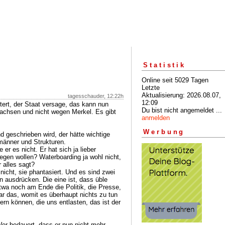
Statistik
Online seit 5029 Tagen
Letzte
Aktualisierung: 2026.08.07,
tagesschauder, 12:22h
12:09
tert, der Staat versage, das kann nun
Du bist nicht angemeldet ...
Sachsen und nicht wegen Merkel. Es gibt
anmelden
Werbung
nd geschrieben wird, der hätte wichtige
änner und Strukturen.
 er es nicht. Er hat sich ja lieber
gen wollen? Waterboarding ja wohl nicht,
r alles sagt?
 nicht, sie phantasiert. Und es sind zwei
in ausdrücken. Die eine ist, dass üble
twa noch am Ende die Politik, die Presse,
ar das, womit es überhaupt nichts zu tun
fern können, die uns entlasten, das ist der
Wer bedauert, dass er nun nicht mehr