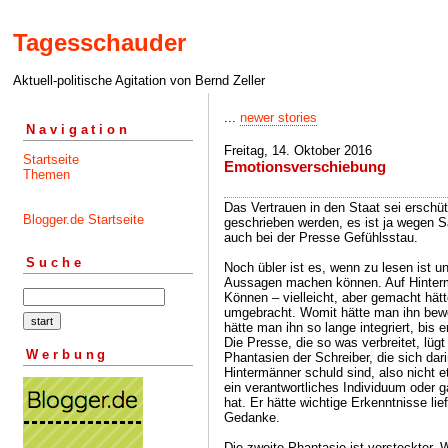
Tagesschauder
Aktuell-politische Agitation von Bernd Zeller
...
newer stories
Navigation
Freitag, 14. Oktober 2016
Startseite
Emotionsverschiebung
Themen
Das Vertrauen in den Staat sei erschüt
Blogger.de Startseite
geschrieben werden, es ist ja wegen 
auch bei der Presse Gefühlsstau.
Suche
Noch übler ist es, wenn zu lesen ist u
Aussagen machen können. Auf Hinterm
Können – vielleicht, aber gemacht hätte
umgebracht. Womit hätte man ihn bewe
hätte man ihn so lange integriert, bis e
Die Presse, die so was verbreitet, lügt
Werbung
Phantasien der Schreiber, die sich dar
Hintermänner schuld sind, also nicht e
ein verantwortliches Individuum oder g
hat. Er hätte wichtige Erkenntnisse lie
Gedanke.
Die zweite Phantasie ist versteckter. 