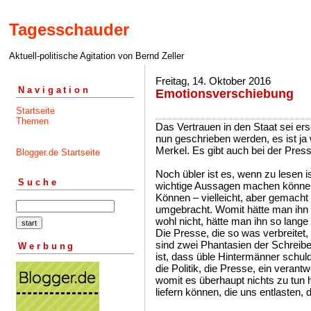
Tagesschauder
Aktuell-politische Agitation von Bernd Zeller
Freitag, 14. Oktober 2016
Navigation
Emotionsverschiebung
Startseite
Themen
Das Vertrauen in den Staat sei ers
nun geschrieben werden, es ist j
Merkel. Es gibt auch bei der Pres
Blogger.de Startseite
Noch übler ist es, wenn zu lesen i
Suche
wichtige Aussagen machen können
Können – vielleicht, aber gemacht hä
umgebracht. Womit hätte man ihn
wohl nicht, hätte man ihn so lange i
Die Presse, die so was verbreitet, 
sind zwei Phantasien der Schreiber
Werbung
ist, dass üble Hintermänner schul
die Politik, die Presse, ein verant
womit es überhaupt nichts zu tun h
liefern können, die uns entlasten,