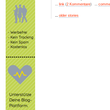
...
link
(
2 Kommentare
) ...
comme
...
older stories