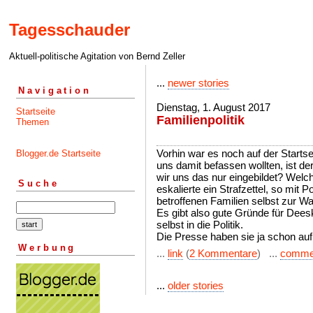
Tagesschauder
Aktuell-politische Agitation von Bernd Zeller
...
newer stories
Navigation
Dienstag, 1. August 2017
Startseite
Familienpolitik
Themen
Vorhin war es noch auf der Startsei
Blogger.de Startseite
uns damit befassen wollten, ist der
wir uns das nur eingebildet? Welc
Suche
eskalierte ein Strafzettel, so mit P
betroffenen Familien selbst zur W
Es gibt also gute Gründe für Dees
selbst in die Politik.
Die Presse haben sie ja schon auf 
Werbung
...
link
(
2 Kommentare
) ...
comme
...
older stories