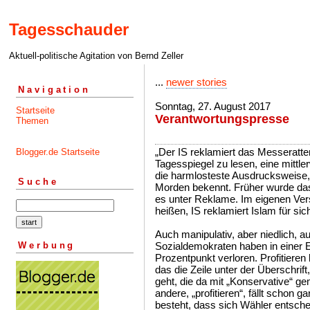
Tagesschauder
Aktuell-politische Agitation von Bernd Zeller
...
newer stories
Navigation
Sonntag, 27. August 2017
Startseite
Verantwortungspresse
Themen
„Der IS reklamiert das Messerattent
Blogger.de Startseite
Tagesspiegel zu lesen, eine mittle
die harmlosteste Ausdrucksweise, 
Suche
Morden bekennt. Früher wurde das 
es unter Reklame. Im eigenen Ver
heißen, IS reklamiert Islam für sic
Auch manipulativ, aber niedlich, a
Werbung
Sozialdemokraten haben in einer 
Prozentpunkt verloren. Profitiere
das die Zeile unter der Überschrift
geht, die da mit „Konservative“ ge
andere, „profitieren“, fällt schon g
besteht, dass sich Wähler entsche