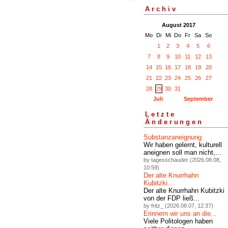
Archiv
August 2017
Mo
Di
Mi
Do
Fr
Sa
So
1
2
3
4
5
6
7
8
9
10
11
12
13
14
15
16
17
18
19
20
21
22
23
24
25
26
27
28
29
30
31
Juli
September
Letzte
Änderungen
Substanzaneignung
Wir haben gelernt, kulturell
aneignen soll man nicht,...
by tagesschauder (2026.08.08,
10:59)
Der alte Knurrhahn
Kubitzki...
Der alte Knurrhahn Kubitzki
von der FDP ließ...
by fritz_ (2026.08.07, 12:37)
Erinnern wir uns an die...
Viele Politologen haben