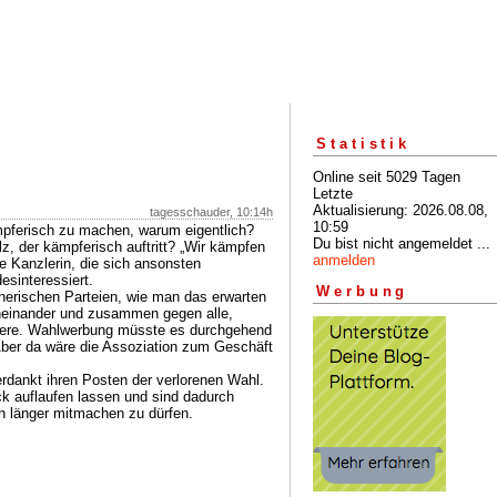
Statistik
Online seit 5029 Tagen
Letzte
Aktualisierung: 2026.08.08,
tagesschauder, 10:14h
10:59
pferisch zu machen, warum eigentlich?
Du bist nicht angemeldet ...
, der kämpferisch auftritt? „Wir kämpfen
anmelden
 Kanzlerin, die sich ansonsten
sinteressiert.
Werbung
nerischen Parteien, wie man das erwarten
eneinander und zusammen gegen alle,
sere. Wahlwerbung müsste es durchgehend
Aber da wäre die Assoziation zum Geschäft
erdankt ihren Posten der verlorenen Wahl.
k auflaufen lassen und sind dadurch
h länger mitmachen zu dürfen.