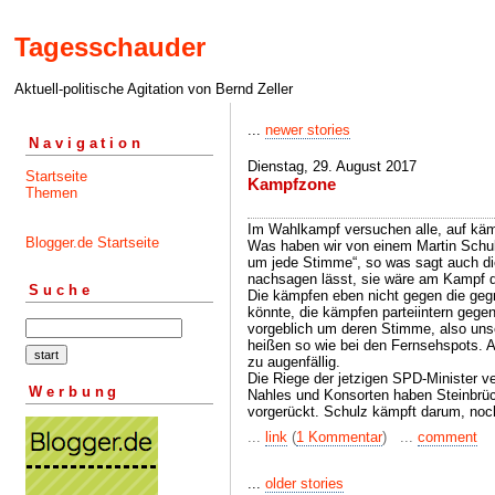
Tagesschauder
Aktuell-politische Agitation von Bernd Zeller
...
newer stories
Navigation
Dienstag, 29. August 2017
Startseite
Kampfzone
Themen
Im Wahlkampf versuchen alle, auf käm
Blogger.de Startseite
Was haben wir von einem Martin Schulz
um jede Stimme“, so was sagt auch die
nachsagen lässt, sie wäre am Kampf de
Suche
Die kämpfen eben nicht gegen die geg
könnte, die kämpfen parteiintern geg
vorgeblich um deren Stimme, also un
heißen so wie bei den Fernsehspots. 
zu augenfällig.
Die Riege der jetzigen SPD-Minister v
Werbung
Nahles und Konsorten haben Steinbrüc
vorgerückt. Schulz kämpft darum, noc
...
link
(
1 Kommentar
) ...
comment
...
older stories