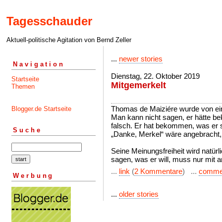
Tagesschauder
Aktuell-politische Agitation von Bernd Zeller
...
newer stories
Navigation
Dienstag, 22. Oktober 2019
Startseite
Mitgemerkelt
Themen
Thomas de Maiziére wurde von eine
Blogger.de Startseite
Man kann nicht sagen, er hätte b
falsch. Er hat bekommen, was er se
Suche
„Danke, Merkel“ wäre angebracht, 
Seine Meinungsfreiheit wird natürli
sagen, was er will, muss nur mit
...
link
(
2 Kommentare
) ...
comme
Werbung
...
older stories