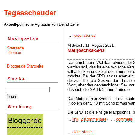
Tagesschauder
Aktuell-politische Agitation von Bernd Zeller
...
newer stories
Navigation
Mittwoch, 11. August 2021
Startseite
Matrjoschka-SPD
Themen
Das umstrittene Wahlkampfvideo der S
Blogger.de Startseite
werden soll, das ist eine typische Ve
will ablenken und zeigt doch nur sehr
möchte. Bei der SPD ist das eben ein
Suche
der zum Beispiel Sex vor der Ehe able
Wort, aber das gebräuchliche. Sex vor
das sich die SPD kümmern müsste.
Das Matrjoschka-Symbol ist nun auch r
Problem der SPD mit Scholz; was wählt
Werbung
Die SPD ist die einzige Matrjoschka, b
...
link
(
2 Kommentare
) ...
comment
...
older stories