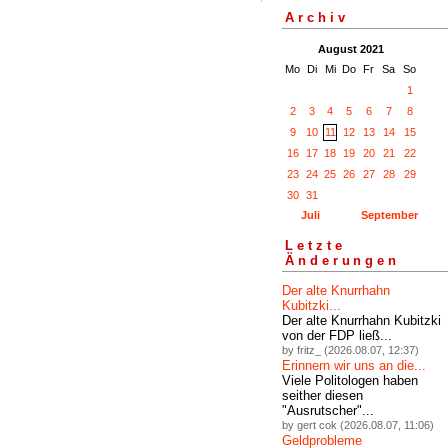
Archiv
August 2021
Mo
Di
Mi
Do
Fr
Sa
So
1
2
3
4
5
6
7
8
9
10
11
12
13
14
15
16
17
18
19
20
21
22
23
24
25
26
27
28
29
30
31
Juli
September
Letzte
Änderungen
Der alte Knurrhahn
Kubitzki...
Der alte Knurrhahn Kubitzki
von der FDP ließ...
by fritz_ (2026.08.07, 12:37)
Erinnern wir uns an die...
Viele Politologen haben
seither diesen
"Ausrutscher"...
by gert cok (2026.08.07, 11:06)
Geldprobleme