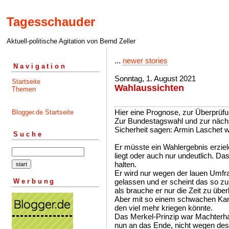
Tagesschauder
Aktuell-politische Agitation von Bernd Zeller
...
newer stories
Navigation
Sonntag, 1. August 2021
Startseite
Wahlaussichten
Themen
Hier eine Prognose, zur Überprüfu
Blogger.de Startseite
Zur Bundestagswahl und zur nächst
Sicherheit sagen: Armin Laschet wi
Suche
Er müsste ein Wahlergebnis erziel
liegt oder auch nur undeutlich. D
halten.
Er wird nur wegen der lauen Umfr
Werbung
gelassen und er scheint das so zu 
als brauche er nur die Zeit zu übe
Aber mit so einem schwachen Kanz
den viel mehr kriegen könnte.
Das Merkel-Prinzip war Machterha
nun an das Ende, nicht wegen de