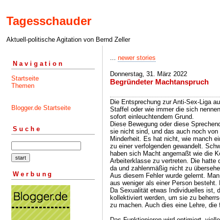
Tagesschauder
Aktuell-politische Agitation von Bernd Zeller
...
newer stories
Navigation
Donnerstag, 31. März 2022
Startseite
Begründeter Machtanspruch
Themen
Die Entsprechung zur Anti-Sex-Liga 
Blogger.de Startseite
Staffel oder wie immer die sich nenne
sofort einleuchtendem Grund.
Diese Bewegung oder diese Sprechende
Suche
sie nicht sind, und das auch noch von 
Minderheit. Es hat nicht, wie manch ein
zu einer verfolgenden gewandelt. Sch
haben sich Macht angemaßt wie die K
Arbeiterklasse zu vertreten. Die hatt
da und zahlenmäßig nicht zu übersehen
Werbung
Aus diesem Fehler wurde gelernt. Man v
aus weniger als einer Person besteht.
Da Sexualität etwas Individuelles ist,
kollektiviert werden, um sie zu beherr
zu machen. Auch dies eine Lehre, die 
Das Funktionieren wird optimiert, viell