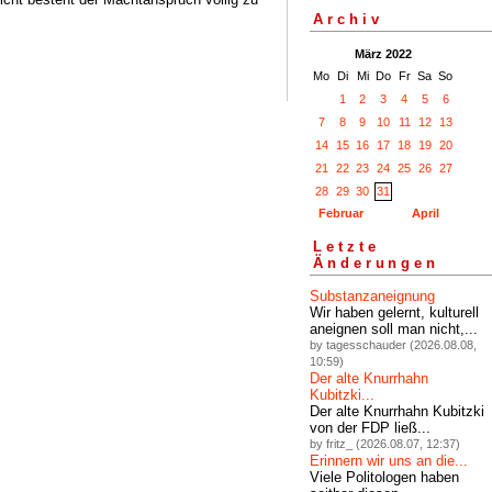
Archiv
März 2022
Mo
Di
Mi
Do
Fr
Sa
So
1
2
3
4
5
6
7
8
9
10
11
12
13
14
15
16
17
18
19
20
21
22
23
24
25
26
27
28
29
30
31
Februar
April
Letzte
Änderungen
Substanzaneignung
Wir haben gelernt, kulturell
aneignen soll man nicht,...
by tagesschauder (2026.08.08,
10:59)
Der alte Knurrhahn
Kubitzki...
Der alte Knurrhahn Kubitzki
von der FDP ließ...
by fritz_ (2026.08.07, 12:37)
Erinnern wir uns an die...
Viele Politologen haben