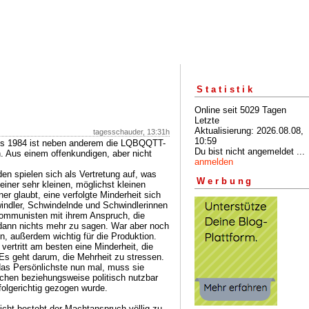
Statistik
Online seit 5029 Tagen
Letzte
Aktualisierung: 2026.08.08,
tagesschauder, 13:31h
10:59
aus 1984 ist neben anderem die LQBQQTT-
Du bist nicht angemeldet ...
n. Aus einem offenkundigen, aber nicht
anmelden
n spielen sich als Vertretung auf, was
Werbung
einer sehr kleinen, möglichst kleinen
er glaubt, eine verfolgte Minderheit sich
windler, Schwindelnde und Schwindlerinnen
ommunisten mit ihrem Anspruch, die
e dann nichts mehr zu sagen. War aber noch
, außerdem wichtig für die Produktion.
ertritt am besten eine Minderheit, die
 Es geht darum, die Mehrheit zu stressen.
 das Persönlichste nun mal, muss sie
schen beziehungsweise politisch nutzbar
folgerichtig gezogen wurde.
eicht besteht der Machtanspruch völlig zu