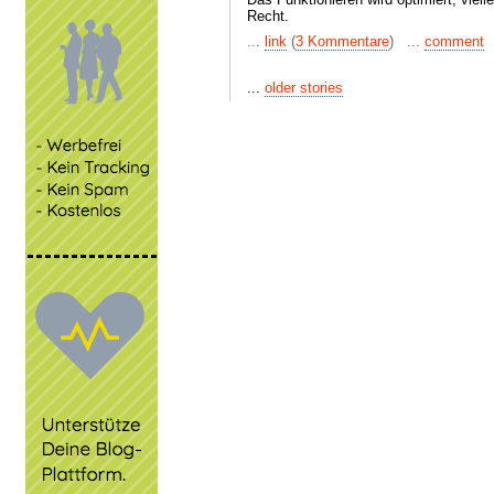
Recht.
...
link
(
3 Kommentare
) ...
comment
...
older stories