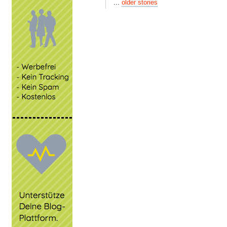
...
older stories