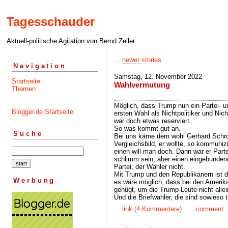
Tagesschauder
Aktuell-politische Agitation von Bernd Zeller
...
newer stories
Navigation
Samstag, 12. November 2022
Startseite
Wahlvermutung
Themen
Möglich, dass Trump nun ein Partei- un
Blogger.de Startseite
ersten Wahl als Nichtpolitiker und Nic
war doch etwas reserviert.
So was kommt gut an.
Suche
Bei uns käme dem wohl Gerhard Schrö
Vergleichsbild, er wollte, so kommuniz
einen will man doch. Dann war er Part
schlimm sein, aber einen eingebunden
Partei, der Wähler nicht.
Mit Trump und den Republikanern ist d
Werbung
es wäre möglich, dass bei den Amerik
genügt, um die Trump-Leute nicht allei
Und die Briefwähler, die sind sowieso t
...
link
(
4 Kommentare
) ...
comment