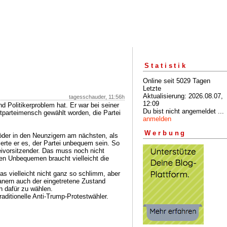
Statistik
Online seit 5029 Tagen
Letzte
Aktualisierung: 2026.08.07,
tagesschauder, 11:56h
12:09
d Politikerproblem hat. Er war bei seiner
Du bist nicht angemeldet ...
htparteimensch gewählt worden, die Partei
anmelden
Werbung
der in den Neunzigern am nächsten, als
ierte er es, der Partei unbequem sein. So
eivorsitzender. Das muss noch nicht
en Unbequemen braucht vielleicht die
as vielleicht nicht ganz so schlimm, aber
anern auch der eingetretene Zustand
n dafür zu wählen.
raditionelle Anti-Trump-Protestwähler.