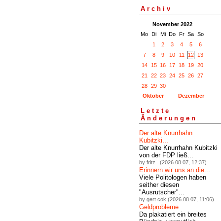
Archiv
November 2022
Mo
Di
Mi
Do
Fr
Sa
So
1
2
3
4
5
6
7
8
9
10
11
12
13
14
15
16
17
18
19
20
21
22
23
24
25
26
27
28
29
30
Oktober
Dezember
Letzte
Änderungen
Der alte Knurrhahn
Kubitzki...
Der alte Knurrhahn Kubitzki
von der FDP ließ...
by fritz_ (2026.08.07, 12:37)
Erinnern wir uns an die...
Viele Politologen haben
seither diesen
"Ausrutscher"...
by gert cok (2026.08.07, 11:06)
Geldprobleme
Da plakatiert ein breites