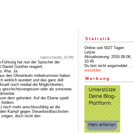
Statistik
Online seit 5027 Tagen
Letzte
Aktualisierung: 2026.08.06,
tagesschauder, 10:48h
10:45
-Führung hat nun der Sprecher der
Du bist nicht angemeldet ...
Daniel Günther reagiert,
anmelden
o. Aha. Ja.
l aus den Ohrwinkeln mitbekommen haben.
Werbung
h wirklich wundert und das ganz doll
ektuell noch medial die Möglichkeiten,
ls geschichtsvergessen oder als sonstwas
udimentär.
 von dem gefordert. Auf der Ebene spielt
 fordern.
U noch mehr anschlussfähig an die
r den Kampf gegen Steuerbordfaschisten
 zeigen, doch nicht den