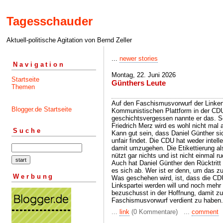
Tagesschauder
Aktuell-politische Agitation von Bernd Zeller
...
newer stories
Navigation
Montag, 22. Juni 2026
Startseite
Günthers Leute
Themen
Auf den Faschismusvorwurf der Linken
Blogger.de Startseite
Kommunistischen Plattform in der CDU 
geschichtsvergessen nannte er das. S
Friedrich Merz wird es wohl nicht ma
Suche
Kann gut sein, dass Daniel Günther sic
unfair findet. Die CDU hat weder intell
damit umzugehen. Die Etikettierung a
nützt gar nichts und ist nicht einmal r
Auch hat Daniel Günther den Rücktritt
es sich ab. Wer ist er denn, um das zu
Werbung
Was geschehen wird, ist, dass die CD
Linkspartei werden will und noch meh
bezuschusst in der Hoffnung, damit zu
Faschismusvorwurf verdient zu haben.
...
link
(0 Kommentare) ...
comment