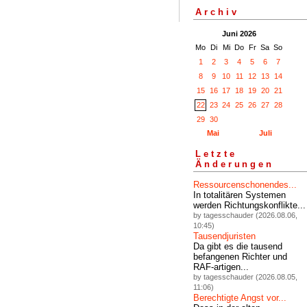
Archiv
Juni 2026
Mo
Di
Mi
Do
Fr
Sa
So
1
2
3
4
5
6
7
8
9
10
11
12
13
14
15
16
17
18
19
20
21
22
23
24
25
26
27
28
29
30
Mai
Juli
Letzte
Änderungen
Ressourcenschonendes...
In totalitären Systemen
werden Richtungskonflikte...
by tagesschauder (2026.08.06,
10:45)
Tausendjuristen
Da gibt es die tausend
befangenen Richter und
RAF-artigen...
by tagesschauder (2026.08.05,
11:06)
Berechtigte Angst vor...