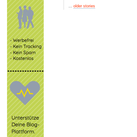
...
older stories