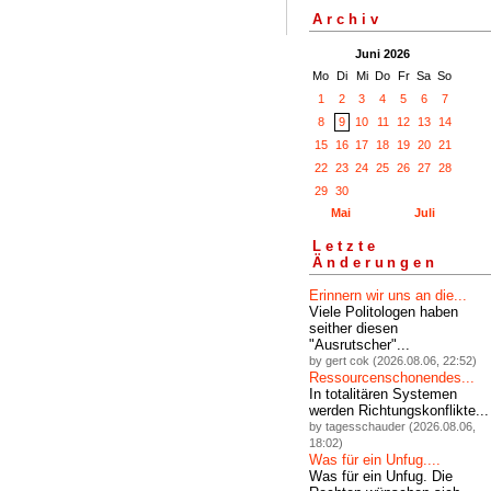
Archiv
Juni 2026
Mo
Di
Mi
Do
Fr
Sa
So
1
2
3
4
5
6
7
8
9
10
11
12
13
14
15
16
17
18
19
20
21
22
23
24
25
26
27
28
29
30
Mai
Juli
Letzte
Änderungen
Erinnern wir uns an die...
Viele Politologen haben
seither diesen
"Ausrutscher"...
by gert cok (2026.08.06, 22:52)
Ressourcenschonendes...
In totalitären Systemen
werden Richtungskonflikte...
by tagesschauder (2026.08.06,
18:02)
Was für ein Unfug....
Was für ein Unfug. Die