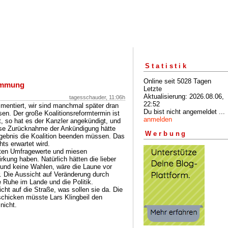
Statistik
Online seit 5028 Tagen
timmung
Letzte
Aktualisierung: 2026.08.06,
tagesschauder, 11:06h
22:52
mentiert, wir sind manchmal später dran
Du bist nicht angemeldet ...
sen. Der große Koalitionsreformtermin ist
anmelden
, so hat es der Kanzler angekündigt, und
se Zurücknahme der Ankündigung hätte
Werbung
rgebnis die Koalition beenden müssen. Das
hts erwartet wird.
chten Umfragewerte und miesen
rkung haben. Natürlich hätten die lieber
und keine Wahlen, wäre die Laune vor
. Die Aussicht auf Veränderung durch
ie Ruhe im Lande und die Politik.
ht auf die Straße, was sollen sie da. Die
schicken müsste Lars Klingbeil den
nicht.