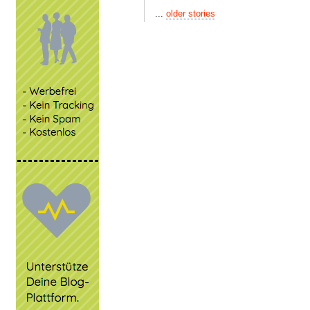
...
older stories