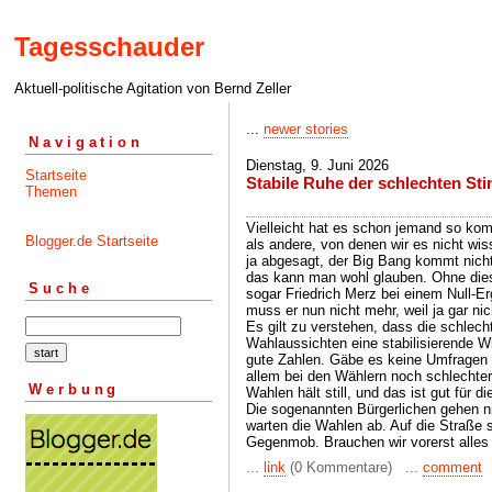
Tagesschauder
Aktuell-politische Agitation von Bernd Zeller
...
newer stories
Navigation
Dienstag, 9. Juni 2026
Startseite
Stabile Ruhe der schlechten S
Themen
Vielleicht hat es schon jemand so kom
Blogger.de Startseite
als andere, von denen wir es nicht wis
ja abgesagt, der Big Bang kommt nicht
das kann man wohl glauben. Ohne die
Suche
sogar Friedrich Merz bei einem Null-E
muss er nun nicht mehr, weil ja gar nic
Es gilt zu verstehen, dass die schle
Wahlaussichten eine stabilisierende Wi
gute Zahlen. Gäbe es keine Umfragen 
allem bei den Wählern noch schlechter
Werbung
Wahlen hält still, und das ist gut für d
Die sogenannten Bürgerlichen gehen nic
warten die Wahlen ab. Auf die Straße 
Gegenmob. Brauchen wir vorerst alles 
...
link
(0 Kommentare) ...
comment