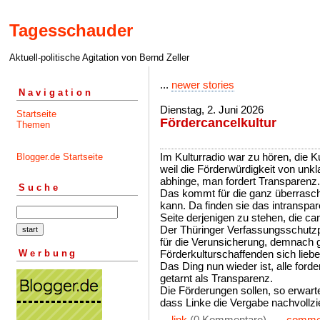
Tagesschauder
Aktuell-politische Agitation von Bernd Zeller
...
newer stories
Navigation
Dienstag, 2. Juni 2026
Startseite
Fördercancelkultur
Themen
Im Kulturradio war zu hören, die K
Blogger.de Startseite
weil die Förderwürdigkeit von un
abhinge, man fordert Transparenz.
Suche
Das kommt für die ganz überrasch
kann. Da finden sie das intranspar
Seite derjenigen zu stehen, die ca
Der Thüringer Verfassungsschutzpr
für die Verunsicherung, demnach g
Werbung
Förderkulturschaffenden sich liebe
Das Ding nun wieder ist, alle for
getarnt als Transparenz.
Die Förderungen sollen, so erwarte
dass Linke die Vergabe nachvollzi
...
link
(0 Kommentare) ...
comme