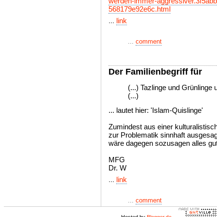
werden-immer-aggressiver.3f5abb
568179e92e6c.html
...
link
...
comment
Der Familienbegriff für
(...) Tazlinge und Grünlinge
(...)
... lautet hier: 'Islam-Quislinge'
Zumindest aus einer kulturalistisc
zur Problematik sinnhaft ausgesa
wäre dagegen sozusagen alles gut
MFG
Dr. W
...
link
...
comment