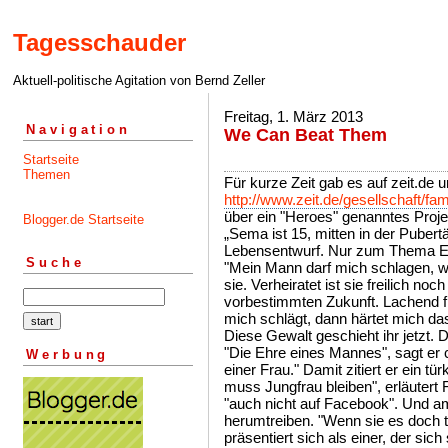
Tagesschauder
Aktuell-politische Agitation von Bernd Zeller
Freitag, 1. März 2013
Navigation
We Can Beat Them
Startseite
Themen
Für kurze Zeit gab es auf zeit.de 
http://www.zeit.de/gesellschaft/fa
über ein "Heroes" genanntes Proje
Blogger.de Startseite
„Sema ist 15, mitten in der Pubert
Lebensentwurf. Nur zum Thema Ehe
Suche
"Mein Mann darf mich schlagen, w
sie. Verheiratet ist sie freilich noch
vorbestimmten Zukunft. Lachend f
mich schlägt, dann härtet mich das
Diese Gewalt geschieht ihr jetzt. Der
"Die Ehre eines Mannes", sagt er 
Werbung
einer Frau." Damit zitiert er ein 
muss Jungfrau bleiben", erläutert 
"auch nicht auf Facebook". Und am
herumtreiben. "Wenn sie es doch t
präsentiert sich als einer, der sich