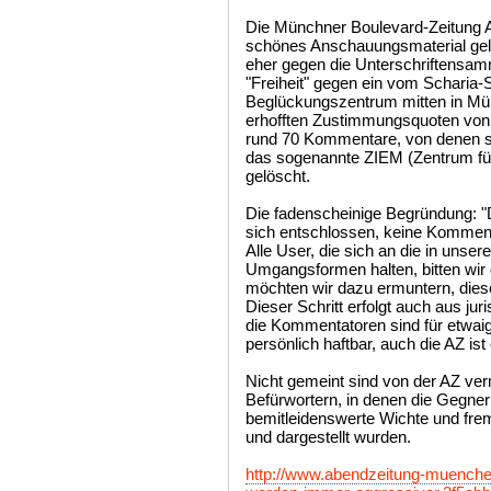
Die Münchner Boulevard-Zeitung AZ
schönes Anschauungsmaterial gelie
eher gegen die Unterschriftensam
"Freiheit" gegen ein vom Scharia-S
Beglückungszentrum mitten in Mün
erhofften Zustimmungsquoten von 
rund 70 Kommentare, von denen s
das sogenannte ZIEM (Zentrum für
gelöscht.
Die fadenscheinige Begründung: "
sich entschlossen, keine Komment
Alle User, die sich an die in unsere
Umgangsformen halten, bitten wir 
möchten wir dazu ermuntern, diese 
Dieser Schritt erfolgt auch aus ju
die Kommentatoren sind für etwaig
persönlich haftbar, auch die AZ ist
Nicht gemeint sind von der AZ ve
Befürwortern, in denen die Gegne
bemitleidenswerte Wichte und fre
und dargestellt wurden.
http://www.abendzeitung-muenche