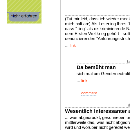
(Tut mir leid, dass ich wieder me
mich halt an:) Als Leserling Ihres
dass "-ling" als diskriminierende Na
dem Ersten Weltkrieg gehört - soll
denunzierenden "Anführungsstric
...
link
t
Da bemüht man
sich mal um Genderneutralit
...
link
...
comment
d
Wesentlich interessanter a
... was abgedruckt, geschrieben un
mittlerweile das, was nicht abgedr
wird und worüber nicht geredet wer