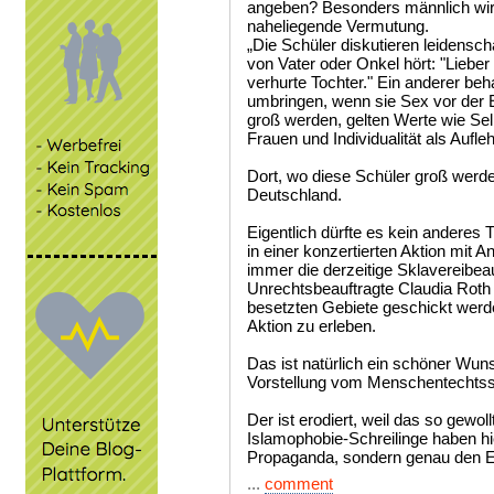
angeben? Besonders männlich wirk
naheliegende Vermutung.
„Die Schüler diskutieren leidenscha
von Vater oder Onkel hört: "Lieber 
verhurte Tochter." Ein anderer be
umbringen, wenn sie Sex vor der E
groß werden, gelten Werte wie Se
Frauen und Individualität als Aufle
Dort, wo diese Schüler groß werde
Deutschland.
Eigentlich dürfte es kein andere
in einer konzertierten Aktion mit 
immer die derzeitige Sklavereibeau
Unrechtsbeauftragte Claudia Roth
besetzten Gebiete geschickt werde
Aktion zu erleben.
Das ist natürlich ein schöner Wuns
Vorstellung vom Menschentechtss
Der ist erodiert, weil das so gewol
Islamophobie-Schreilinge haben hie
Propaganda, sondern genau den Erf
...
comment