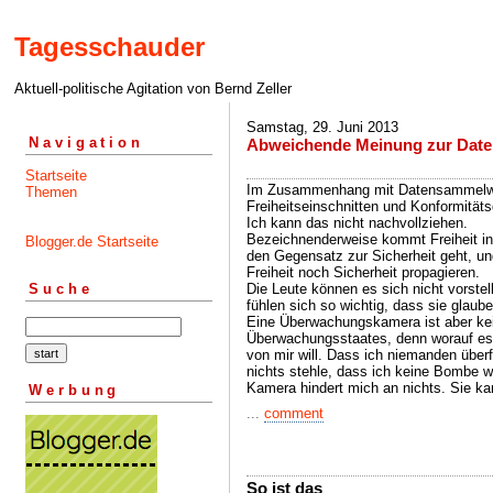
Tagesschauder
Aktuell-politische Agitation von Bernd Zeller
Samstag, 29. Juni 2013
Navigation
Abweichende Meinung zur Dat
Startseite
Im Zusammenhang mit Datensammelwut
Themen
Freiheitseinschnitten und Konformität
Ich kann das nicht nachvollziehen.
Bezeichnenderweise kommt Freiheit in
Blogger.de Startseite
den Gegensatz zur Sicherheit geht, u
Freiheit noch Sicherheit propagieren.
Die Leute können es sich nicht vorstel
Suche
fühlen sich so wichtig, dass sie glaub
Eine Überwachungskamera ist aber kei
Überwachungsstaates, denn worauf es 
von mir will. Dass ich niemanden über
nichts stehle, dass ich keine Bombe we
Kamera hindert mich an nichts. Sie kan
Werbung
...
comment
So ist das