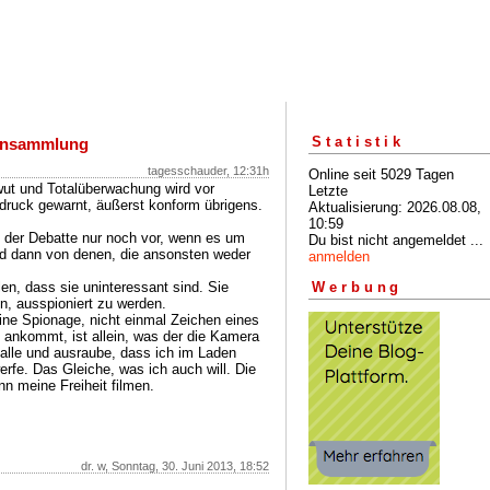
Statistik
ensammlung
tagesschauder, 12:31h
Online seit 5029 Tagen
 und Totalüberwachung wird vor
Letzte
sdruck gewarnt, äußerst konform übrigens.
Aktualisierung: 2026.08.08,
10:59
 der Debatte nur noch vor, wenn es um
Du bist nicht angemeldet ...
nd dann von denen, die ansonsten weder
anmelden
len, dass sie uninteressant sind. Sie
Werbung
en, ausspioniert zu werden.
ne Spionage, nicht einmal Zeichen eines
ankommt, ist allein, was der die Kamera
falle und ausraube, dass ich im Laden
rfe. Das Gleiche, was ich auch will. Die
n meine Freiheit filmen.
dr. w, Sonntag, 30. Juni 2013, 18:52