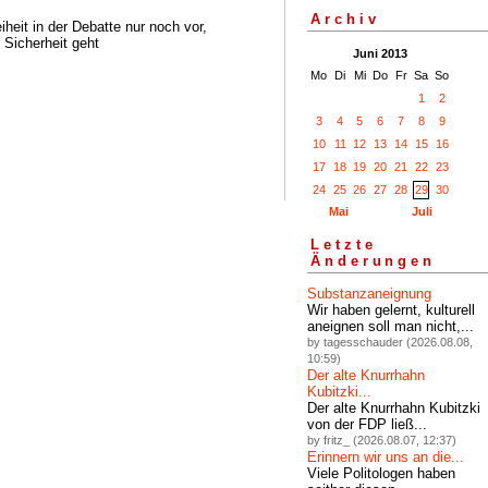
Archiv
eit in der Debatte nur noch vor,
Sicherheit geht
Juni 2013
Mo
Di
Mi
Do
Fr
Sa
So
1
2
3
4
5
6
7
8
9
10
11
12
13
14
15
16
17
18
19
20
21
22
23
24
25
26
27
28
29
30
Mai
Juli
Letzte
Änderungen
Substanzaneignung
Wir haben gelernt, kulturell
aneignen soll man nicht,...
by tagesschauder (2026.08.08,
10:59)
Der alte Knurrhahn
Kubitzki...
Der alte Knurrhahn Kubitzki
von der FDP ließ...
by fritz_ (2026.08.07, 12:37)
Erinnern wir uns an die...
Viele Politologen haben