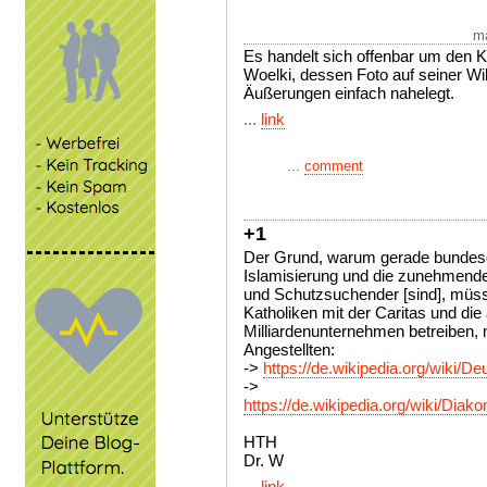
ma
Es handelt sich offenbar um den K
Woelki, dessen Foto auf seiner Wik
Äußerungen einfach nahelegt.
...
link
...
comment
+1
Der Grund, warum gerade bundesde
Islamisierung und die zunehmend
und Schutzsuchender [sind], müss
Katholiken mit der Caritas und die
Milliardenunternehmen betreiben, m
Angestellten:
->
https://de.wikipedia.org/wiki/D
->
https://de.wikipedia.org/wiki/
HTH
Dr. W
...
link