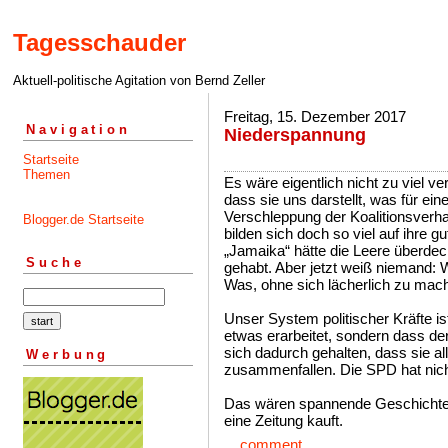
Tagesschauder
Aktuell-politische Agitation von Bernd Zeller
Freitag, 15. Dezember 2017
Navigation
Niederspannung
Startseite
Themen
Es wäre eigentlich nicht zu viel v
dass sie uns darstellt, was für eine
Verschleppung der Koalitionsverha
Blogger.de Startseite
bilden sich doch so viel auf ihre g
„Jamaika“ hätte die Leere überdec
Suche
gehabt. Aber jetzt weiß niemand: 
Was, ohne sich lächerlich zu mac
Unser System politischer Kräfte is
etwas erarbeitet, sondern dass der
sich dadurch gehalten, dass sie all
Werbung
zusammenfallen. Die SPD hat nic
Das wären spannende Geschichten
eine Zeitung kauft.
...
comment