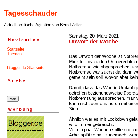
Tagesschauder
Aktuell-politische Agitation von Bernd Zeller
Samstag, 20. März 2021
Navigation
Unwort der Woche
Startseite
Themen
Das Unwort der Woche ist Notbrem
Minister bis zu den Onlineredakte
Notbremse wie abgesprochen, und 
Blogger.de Startseite
Notbremse war zuerst da, dann w
gemeint sein soll, wovon aber keine
Suche
Damit, dass das Wort in Umlauf ge
getroffen beziehungsweise überga
Notbremsung aussprechen, man we
kann nicht demonstrieren mit ein
Sinn.
Werbung
Ähnlich war es mit Lockdown gela
wird immer gebraucht.
Vor ein paar Wochen sollte noch d
Arbeitsplätze hat, zugemacht werd