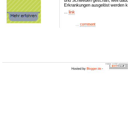
und Schweden geschah, weil dadur
Erkrankungen ausgelöst werden kön
...
link
...
comment
Hosted by
Blogger.de
-