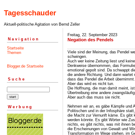
Tagesschauder
Aktuell-politische Agitation von Bernd Zeller
Freitag, 22. September 2023
Navigation
Negation des Pendels
Startseite
Viele sind der Meinung, das Pendel we
Themen
schwingen.
Auch wer keine Zeitung liest und keine
Denkweise übernommen, das Formuliere
Blogger.de Startseite
emotional gepolt sind. Da schwappt di
die andere Richtung. Und dann wartet 
dass das Pendel die Arbeit übernimmt.
Suche
Aber das wird es nicht tun.
Die Hoffnung, die man damit meint, ist
Übertreibung eine andere zwangsläuf
Aber auch das muss sie nicht.
Nehmen wir an, es gäbe Kämpfe und Au
Werbung
Politischen und in der Infosphäre statt
die Macht zur Vernunft käme. Es gibt
werden könnte. Es gibt Wörter wie Z
nichts, es gibt nichts, was mit ihnen 
die Erscheinungen von Gewalt und Wir
Transformation im Wege stehen, im Gege