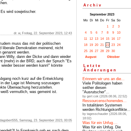
chen.
Archiv
 Es wird sowjetischer.
September 2023
Mo
Di
Mi
Do
Fr
Sa
So
1
2
3
4
5
6
7
8
9
10
dr. w, Freitag, 22. September 2023, 12:43
11
12
13
14
15
16
17
, zudem muss das mit der politischen
18
19
20
21
22
23
24
 liberale Demokratien meinend, nicht
25
26
27
28
29
30
en genannt werden.
dann Willy, dann der Dicke und dann wieder
August
Oktober
ht (mehr) in der BRD, auch der Spruch "Es
 wieder besser werden kann!" könnte
Letzte
Änderungen
Abgang noch kurz auf die Entwicklung
Erinnern wir uns an die...
 in der Lage ist Meinung sozusagen
Viele Politologen haben
ekte Überwachung herzustellen.
seither diesen
, weiß vermutlich, was gemeint ist.
"Ausrutscher"...
by gert cok (2026.08.06, 22:52)
Ressourcenschonendes...
In totalitären Systemen
werden Richtungskonflikte...
by tagesschauder (2026.08.06,
18:02)
dagobert555, Samstag, 23. September 2023, 00:05
Was für ein Unfug....
Was für ein Unfug. Die
endelt?! In Frankreich gab es nach dem