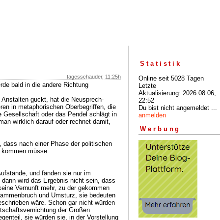
Statistik
tagesschauder, 11:25h
Online seit 5028 Tagen
rde bald in die andere Richtung
Letzte
Aktualisierung: 2026.08.06,
 Anstalten guckt, hat die Neusprech-
22:52
n in metaphorischen Oberbegriffen, die
Du bist nicht angemeldet ...
e Gesellschaft oder das Pendel schlägt in
anmelden
man wirklich darauf oder rechnet damit,
Werbung
, dass nach einer Phase der politischen
ig kommen müsse.
fstände, und fänden sie nur im
, dann wird das Ergebnis nicht sein, dass
 keine Vernunft mehr, zu der gekommen
usammenbruch und Umsturz, sie bedeuten
beschrieben wäre. Schon gar nicht würden
tschaftsvernichtung der Großen
nteil, sie würden sie, in der Vorstellung