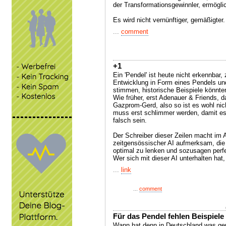
der Transformationsgewinnler, ermögli
Es wird nicht vernünftiger, gemäßigter.
...
comment
+1
Ein 'Pendel' ist heute nicht erkennbar
Entwicklung in Form eines Pendels und
stimmen, historische Beispiele könnt
Wie früher, erst Adenauer & Friends, 
Gazprom-Gerd, also so ist es wohl nic
muss erst schlimmer werden, damit es
falsch sein.
Der Schreiber dieser Zeilen macht im 
zeitgensössischer AI aufmerksam, die
optimal zu lenken und sozusagen perf
Wer sich mit dieser AI unterhalten hat
...
link
...
comment
Für das Pendel fehlen Beispiele
Wann hat denn in Deutschland was gep