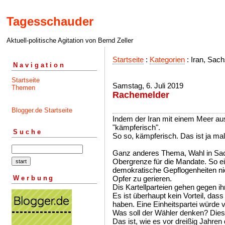
Tagesschauder
Aktuell-politische Agitation von Bernd Zeller
Startseite
:
Kategorien
: Iran, Sac
Navigation
Startseite
Samstag, 6. Juli 2019
Themen
Rachemelder
Blogger.de Startseite
Indem der Iran mit einem Meer aus B
"kämpferisch".
Suche
So so, kämpferisch. Das ist ja ma
Ganz anderes Thema, Wahl in Sachs
Obergrenze für die Mandate. So ein
demokratische Gepflogenheiten nich
Werbung
Opfer zu gerieren.
Dis Kartellparteien gehen gegen ih
Es ist überhaupt kein Vorteil, dass
haben. Eine Einheitspartei würde vö
Was soll der Wähler denken? Diese
Das ist, wie es vor dreißig Jahre