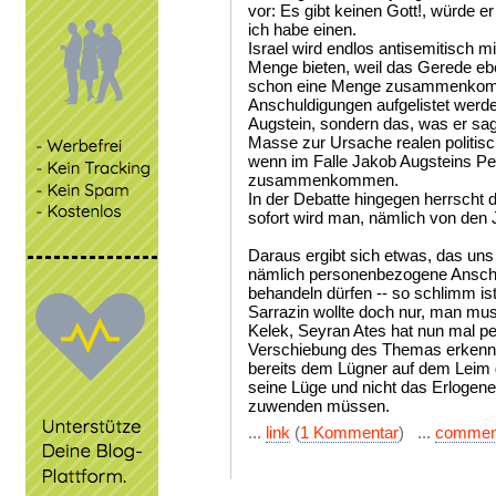
vor: Es gibt keinen Gott!, würde er 
ich habe einen.
Israel wird endlos antisemitisch m
Menge bieten, weil das Gerede eb
schon eine Menge zusammenkomm
Anschuldigungen aufgelistet werde
Augstein, sondern das, was er sagt
Masse zur Ursache realen politis
wenn im Falle Jakob Augsteins P
zusammenkommen.
In der Debatte hingegen herrscht d
sofort wird man, nämlich von den 
Daraus ergibt sich etwas, das uns 
nämlich personenbezogene Anschul
behandeln dürfen -- so schlimm is
Sarrazin wollte doch nur, man mus
Kelek, Seyran Ates hat nun mal pe
Verschiebung des Themas erkenne
bereits dem Lügner auf dem Leim g
seine Lüge und nicht das Erlogene
zuwenden müssen.
...
link
(
1 Kommentar
) ...
commen