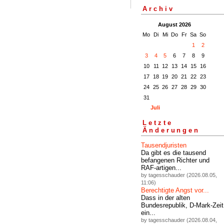
Archiv
August 2026
Mo
Di
Mi
Do
Fr
Sa
So
1
2
3
4
5
6
7
8
9
10
11
12
13
14
15
16
17
18
19
20
21
22
23
24
25
26
27
28
29
30
31
Juli
Letzte
Änderungen
Tausendjuristen
Da gibt es die tausend
befangenen Richter und
RAF-artigen...
by tagesschauder (2026.08.05,
11:06)
Berechtigte Angst vor...
Dass in der alten
Bundesrepublik, D-Mark-Zeit
ein...
by tagesschauder (2026.08.04,