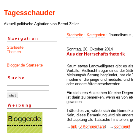
Tagesschauder
Aktuell-politische Agitation von Bernd Zeller
Startseite
:
Kategorien
: Journalismus, 
Navigation
Startseite
Sonntag, 26. Oktober 2014
Themen
Aus der Herrschaftsrhetorik
Blogger.de Startseite
Kaum etwas Langweiligeres gibt es als
Verfalls. Vielleicht sogar eines der Sit
Meinungsäußerung begründet, hat die W
Suche
moderne, die junge und mediale, und h
oder andere Altersbeschwerden.
Ein sicheres Anzeichen für eine Degen
ist darin zu bemerken, wenn es von et
gewesen.
Werbung
Träfe dies zu, würde sich die Bemerku
Nein, diese Bemerkung wird nie anders 
Behauptung als Tatsache hinstellen, 
...
link
(
3 Kommentare
) ...
comment