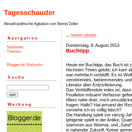
Tagesschauder
Aktuell-politische Agitation von Bernd Zeller
...
newer stories
Navigation
Donnerstag, 8. August 2013
Startseite
Buchtipp
Themen
Heute ein Buchtipp, das Buch ist z
Blogger.de Startseite
höchsten Tönen gelobt, ich kam abe
war mehrfach verblüfft. Es ist Wol
Suche
verstörendes, beklemmendes und 
Literatur über Entzivilisierung.
Das Verblüffendste indes ist, da
Feuilleton mitsamt Verfasser gefe
öfters nahe dran, mich umzublicke
Werbung
fragen: Hallo? Hat jemand der Re
verstehe ich es völlig falsch?
Die Handlung spielt vor vierzig Ja
Iphigenie spielt in der Antike, Qua
stammen aus Weimar, und „Sand“ is
in nahender Zukunft. Keiner gemer