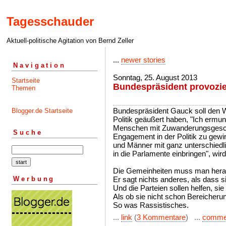
Tagesschauder
Aktuell-politische Agitation von Bernd Zeller
...
newer stories
Navigation
Sonntag, 25. August 2013
Startseite
Bundespräsident provozie
Themen
Bundespräsident Gauck soll den 
Blogger.de Startseite
Politik geäußert haben, "Ich ermun
Menschen mit Zuwanderungsgeschi
Suche
Engagement in der Politik zu gewin
und Männer mit ganz unterschiedl
in die Parlamente einbringen", wird e
Die Gemeinheiten muss man hera
Werbung
Er sagt nichts anderes, als dass s
Und die Parteien sollen helfen, sie
Als ob sie nicht schon Bereicher
So was Rassistisches.
...
link
(
3 Kommentare
) ...
comme