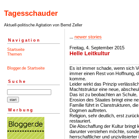
Tagesschauder
Aktuell-politische Agitation von Bernd Zeller
...
newer stories
Navigation
Freitag, 4. September 2015
Startseite
Helle Leitkultur
Themen
Es ist immer schade, wenn sich V
Blogger.de Startseite
immer einen Rest von Hoffnung, d
komme.
Suche
Leider wirkt das Prinzip verlässlic
Machtstruktur eine neue, abscheuli
Das ist zu beobachten an Schule, R
Erosion des Staates bringt eine ne
Familie führt in Clanstrukturen, di
Werbung
Dogmen auftreten.
Religion, sehr deutlich, erst zurü
restauriert.
Die Abschaffung der Kultur bringt
darunter verstehen möchte, sondern
herrschaftlicher und unzivilisierter 