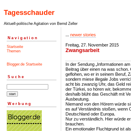
Tagesschauder
Aktuell-politische Agitation von Bernd Zeller
...
newer stories
Navigation
Freitag, 27. November 2015
Startseite
Zwangsarbeit
Themen
In der Sendung „Informationen am
Blogger.de Startseite
Beitrag über einen na was schon. 
geflohen, wo er in seinem Beruf, Z
Suche
sondern miese illegale Jobs verr
acht bis zwanzig Uhr, das Geld reic
der Türkei, so hören wir, bekommen
deshalb blüht das Geschäft mit Ve
Ausbeutung.
Werbung
Niemand von den Hörern würde si
es auf Verständnis stoßen, wenn Om
Deutschland oder Europa.
Nur zu verständlich. Hier würde er
brauchen.
Ein emotionaler Fluchtgrund ist a