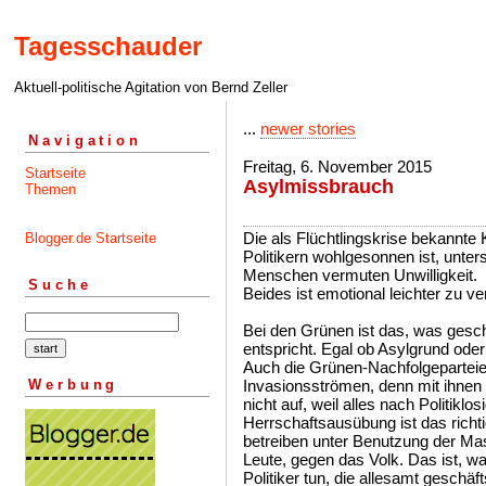
Tagesschauder
Aktuell-politische Agitation von Bernd Zeller
...
newer stories
Navigation
Freitag, 6. November 2015
Startseite
Asylmissbrauch
Themen
Die als Flüchtlingskrise bekannte K
Blogger.de Startseite
Politikern wohlgesonnen ist, unters
Menschen vermuten Unwilligkeit.
Suche
Beides ist emotional leichter zu ver
Bei den Grünen ist das, was gesch
entspricht. Egal ob Asylgrund ode
Auch die Grünen-Nachfolgeparteie
Werbung
Invasionsströmen, denn mit ihnen lä
nicht auf, weil alles nach Politiklo
Herrschaftsausübung ist das richtig
betreiben unter Benutzung der Mas
Leute, gegen das Volk. Das ist, w
Politiker tun, die allesamt geschäft