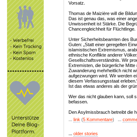
Vorsatz.
Thomas de Maizière will die Bild
Das ist genau das, was einer an
Unwissenheit ist Stärke. Die Begrü
Chancengleichheit für Flüchtlinge
Unter Sicherheitsbeamten des Bund
Guten: „Statt einer geregelten Ein
islamistischen Extremismus, arab
ethnische Konflikte anderer Völke
Gesellschaftsverständnis. Wir pr
Extremisten, die bürgerliche Mitte r
Zuwanderung mehrheitlich nicht will
aufgezwungen wird. Wir werden e
diesem Verfassungsstaat erleben.
Ist das etwas anderes als der gr
Wer das nicht glauben kann, soll s
befassen.
Den Asylmissbrauch betreibt die 
...
link
(
5 Kommentare
) ...
comme
...
older stories