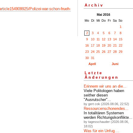
Archiv
/article154909925/Polizei-war-schon-frueh-
Mai 2016
Mo
Di
Mi
Do
Fr
Sa
So
1
2
3
4
5
6
7
8
9
10
11
12
13
14
15
16
17
18
19
20
21
22
23
24
25
26
27
28
29
30
31
April
Juni
Letzte
Änderungen
Erinnern wir uns an die...
Viele Politologen haben
seither diesen
"Ausrutscher"...
by gert cok (2026.08.06, 22:52)
Ressourcenschonendes...
In totalitären Systemen
werden Richtungskonflikte...
by tagesschauder (2026.08.06,
18:02)
Was für ein Unfug....