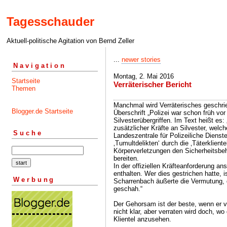
Tagesschauder
Aktuell-politische Agitation von Bernd Zeller
...
newer stories
Navigation
Montag, 2. Mai 2016
Startseite
Verräterischer Bericht
Themen
Manchmal wird Verräterisches geschrie
Blogger.de Startseite
Überschrift „Polizei war schon früh vor 
Silvesterübergriffen. Im Text heißt es:
zusätzlicher Kräfte an Silvester, welch
Suche
Landeszentrale für Polizeiliche Dienst
‚Tumultdelikten‘ durch die ‚Täterkliente
Körperverletzungen den Sicherheitsbeh
bereiten.
In der offiziellen Kräfteanforderung a
enthalten. Wer dies gestrichen hatte, 
Werbung
Scharrenbach äußerte die Vermutung, 
geschah.“
Der Gehorsam ist der beste, wenn er v
nicht klar, aber verraten wird doch, wo 
Klientel anzusehen.