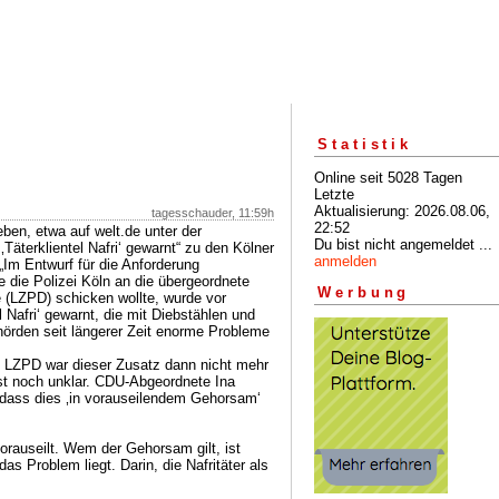
Statistik
Online seit 5028 Tagen
Letzte
Aktualisierung: 2026.08.06,
tagesschauder, 11:59h
22:52
ben, etwa auf welt.de unter der
Du bist nicht angemeldet ...
‚Täterklientel Nafri‘ gewarnt“ zu den Kölner
anmelden
 „Im Entwurf für die Anforderung
e die Polizei Köln an die übergeordnete
Werbung
e (LZPD) schicken wollte, wurde vor
l Nafri‘ gewarnt, die mit Diebstählen und
örden seit längerer Zeit enorme Probleme
ns LZPD war dieser Zusatz dann nicht mehr
ist noch unklar. CDU-Abgeordnete Ina
dass dies ‚in vorauseilendem Gehorsam‘
orauseilt. Wem der Gehorsam gilt, ist
das Problem liegt. Darin, die Nafritäter als