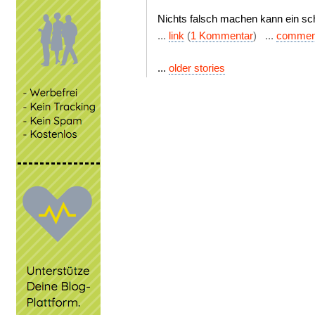
Nichts falsch machen kann ein schw
...
link
(
1 Kommentar
) ...
commen
...
older stories