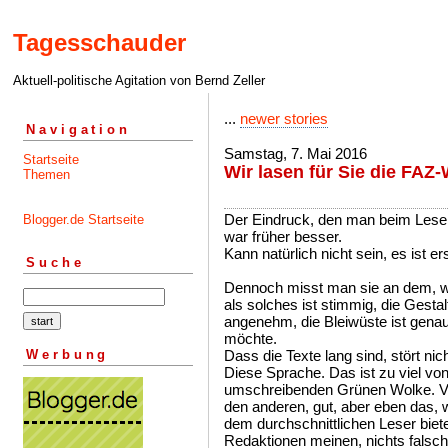
Tagesschauder
Aktuell-politische Agitation von Bernd Zeller
...
newer stories
Navigation
Samstag, 7. Mai 2016
Startseite
Wir lasen für Sie die FA
Themen
Der Eindruck, den man beim Lese
Blogger.de Startseite
war früher besser.
Kann natürlich nicht sein, es ist er
Suche
Dennoch misst man sie an dem, w
als solches ist stimmig, die Gesta
angenehm, die Bleiwüste ist gena
möchte.
Werbung
Dass die Texte lang sind, stört nic
Diese Sprache. Das ist zu viel vo
umschreibenden Grünen Wolke. Viel
den anderen, gut, aber eben das, 
dem durchschnittlichen Leser biet
Redaktionen meinen, nichts falsc