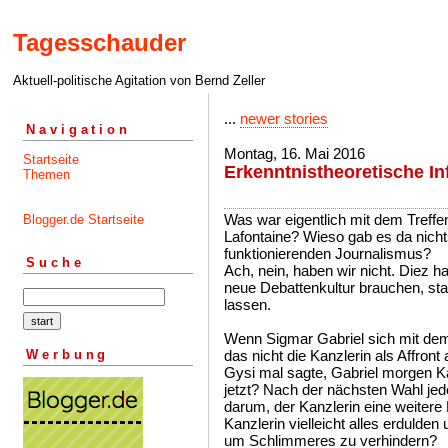
Tagesschauder
Aktuell-politische Agitation von Bernd Zeller
...
newer stories
Navigation
Montag, 16. Mai 2016
Startseite
Erkenntnistheoretische In
Themen
Was war eigentlich mit dem Treff
Blogger.de Startseite
Lafontaine? Wieso gab es da nicht
funktionierenden Journalismus?
Suche
Ach, nein, haben wir nicht. Diez ha
neue Debattenkultur brauchen, sta
lassen.
Wenn Sigmar Gabriel sich mit dem 
Werbung
das nicht die Kanzlerin als Affron
Gysi mal sagte, Gabriel morgen Ka
jetzt? Nach der nächsten Wahl jeden
darum, der Kanzlerin eine weiter
Kanzlerin vielleicht alles erdulde
um Schlimmeres zu verhindern?