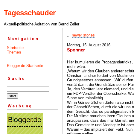
Tagesschauder
Aktuell-politische Agitation von Bernd Zeller
...
newer stories
Navigation
Montag, 15. August 2016
Startseite
Sponner
Themen
Hier kumulieren die Propagandatricks
Blogger.de Startseite
mehr wäre.
„Warum wir den Glauben anderer sch
Christian Lindner fordert von Muslime
Suche
Grundgesetzes anpassen. ‚Wir’ dürfen
verrät damit die Grundsätze seiner Part
Ja, den Verräter liebt niemand, und di
ein FDP-Verräter der Oberschurke. Was
Sinne von missliebig.
Wir in Gänsefüßchen dürfen also nich
Werbung
der Gänsefüßchen, durch die wir uns ni
dem Gesicht, das so paradigmatisch f
Die Muslime brauchen ihren Glauben a
anzupassen, dass das mal klar ist, und
Das Gemeinste und Niedrigste ist aber
Warum – das impliziert den Fakt. Nun g
erfahren wollen.