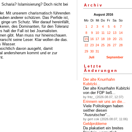
. Scharia? Islamisierung? Doch nicht bei
Archiv
eder. Mit unserem charismatisch führenden
August 2016
uben anderer schützen. Das Perfide ist,
Mo
Di
Mi
Do
Fr
Sa
So
s ginge um Schutz. Wer darauf hereinfällt,
ärkeren, des Dominanten, für den Toleranz
1
2
3
4
5
6
7
 halt der Fall ist bei Journalisten.
8
9
10
11
12
13
14
nnen gibt. Man muss nur hineinschauen.
15
16
17
18
19
20
21
rscht seine Leser. Klar wollen die das.
ns Wasser.
22
23
24
25
26
27
28
nsichtlich davon ausgeht, damit
29
30
31
al andersherum kommt und er zur
ht.
Juli
September
Letzte
Änderungen
Der alte Knurrhahn
Kubitzki...
Der alte Knurrhahn Kubitzki
von der FDP ließ...
by fritz_ (2026.08.07, 12:37)
Erinnern wir uns an die...
Viele Politologen haben
seither diesen
"Ausrutscher"...
by gert cok (2026.08.07, 11:06)
Geldprobleme
Da plakatiert ein breites