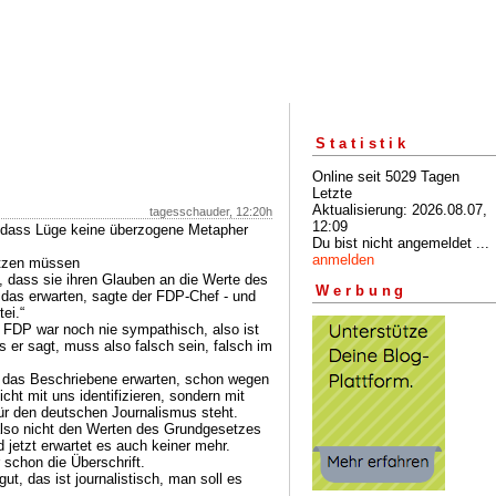
Statistik
Online seit 5029 Tagen
Letzte
Aktualisierung: 2026.08.07,
tagesschauder, 12:20h
12:09
, dass Lüge keine überzogene Metapher
Du bist nicht angemeldet ...
anmelden
ützen müssen
n, dass sie ihren Glauben an die Werte des
Werbung
 das erwarten, sagte der FDP-Chef - und
ei.“
e FDP war noch nie sympathisch, also ist
 er sagt, muss also falsch sein, falsch im
t das Beschriebene erwarten, schon wegen
cht mit uns identifizieren, sondern mit
ür den deutschen Journalismus steht.
lso nicht den Werten des Grundgesetzes
 jetzt erwartet es auch keiner mehr.
 schon die Überschrift.
ut, das ist journalistisch, man soll es