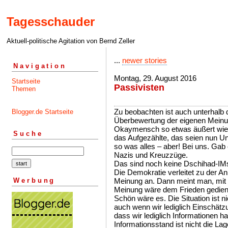
Tagesschauder
Aktuell-politische Agitation von Bernd Zeller
...
newer stories
Navigation
Montag, 29. August 2016
Startseite
Passivisten
Themen
Zu beobachten ist auch unterhal
Blogger.de Startseite
Überbewertung der eigenen Meinun
Okaymensch so etwas äußert wie: A
Suche
das Aufgezählte, das seien nun U
so was alles – aber! Bei uns. Gab 
Nazis und Kreuzzüge.
Das sind noch keine Dschihad-IMs
Die Demokratie verleitet zu der A
Werbung
Meinung an. Dann meint man, mit
Meinung wäre dem Frieden gedien
Schön wäre es. Die Situation ist n
auch wenn wir lediglich Einschät
dass wir lediglich Informationen 
Informationsstand ist nicht die L