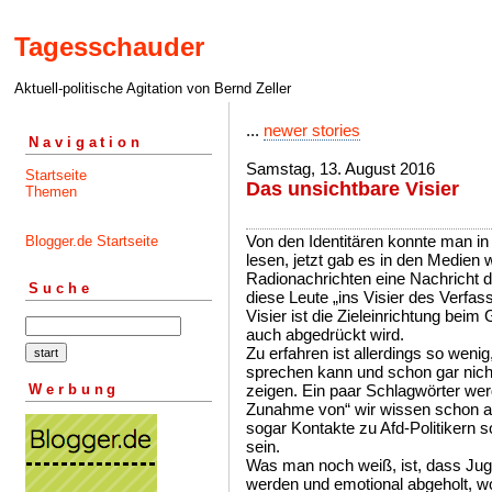
Tagesschauder
Aktuell-politische Agitation von Bernd Zeller
...
newer stories
Navigation
Samstag, 13. August 2016
Startseite
Das unsichtbare Visier
Themen
Von den Identitären konnte man i
Blogger.de Startseite
lesen, jetzt gab es in den Medien
Radionachrichten eine Nachricht 
Suche
diese Leute „ins Visier des Verfa
Visier ist die Zieleinrichtung be
auch abgedrückt wird.
Zu erfahren ist allerdings so weni
sprechen kann und schon gar nicht
Werbung
zeigen. Ein paar Schlagwörter werd
Zunahme von“ wir wissen schon ab
sogar Kontakte zu Afd-Politikern s
sein.
Was man noch weiß, ist, dass Jug
werden und emotional abgeholt, wo