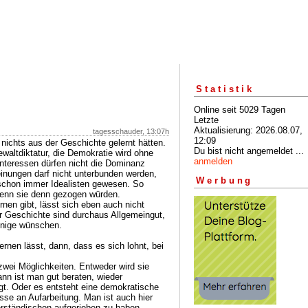
Statistik
Online seit 5029 Tagen
Letzte
Aktualisierung: 2026.08.07,
tagesschauder, 13:07h
12:09
nichts aus der Geschichte gelernt hätten.
Du bist nicht angemeldet ...
altdiktatur, die Demokratie wird ohne
anmelden
Interessen dürfen nicht die Dominanz
inungen darf nicht unterbunden werden,
Werbung
 schon immer Idealisten gewesen. So
wenn sie denn gezogen würden.
nen gibt, lässt sich eben auch nicht
r Geschichte sind durchaus Allgemeingut,
einige wünschen.
rnen lässt, dann, dass es sich lohnt, bei
zwei Möglichkeiten. Entweder wird sie
ann ist man gut beraten, wieder
gt. Oder es entsteht eine demokratische
esse an Aufarbeitung. Man ist auch hier
derständischen aufgerieben zu haben.