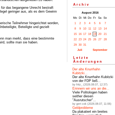
Archiv
für das begangene Unrecht bestraft
 Regel geringer aus, als es dem Gewinn
August 2016
Mo
Di
Mi
Do
Fr
Sa
So
rische Teilnehmer hingerichtet worden,
1
2
3
4
5
6
7
beteiligte, Beteiligte und gezielt
8
9
10
11
12
13
14
15
16
17
18
19
20
21
enn man merkt, dass eine bestimmte
22
23
24
25
26
27
28
ird, sollte man sie haben.
29
30
31
Juli
September
Letzte
Änderungen
Der alte Knurrhahn
Kubitzki...
Der alte Knurrhahn Kubitzki
von der FDP ließ...
by fritz_ (2026.08.07, 12:37)
Erinnern wir uns an die...
Viele Politologen haben
seither diesen
"Ausrutscher"...
by gert cok (2026.08.07, 11:06)
Geldprobleme
Da plakatiert ein breites