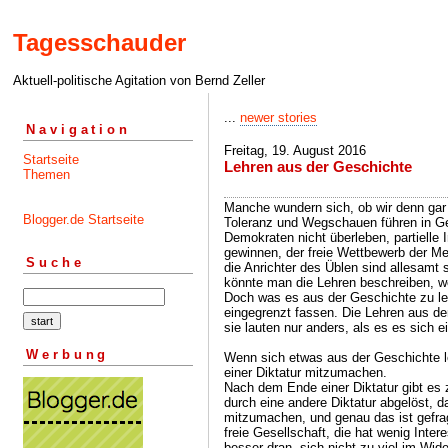
Tagesschauder
Aktuell-politische Agitation von Bernd Zeller
...
newer stories
Navigation
Freitag, 19. August 2016
Startseite
Lehren aus der Geschichte
Themen
Manche wundern sich, ob wir denn gar 
Blogger.de Startseite
Toleranz und Wegschauen führen in Gew
Demokraten nicht überleben, partielle 
gewinnen, der freie Wettbewerb der Me
Suche
die Anrichter des Üblen sind allesamt
könnte man die Lehren beschreiben, 
Doch was es aus der Geschichte zu ler
eingegrenzt fassen. Die Lehren aus de
sie lauten nur anders, als es es sich 
Werbung
Wenn sich etwas aus der Geschichte le
einer Diktatur mitzumachen.
Nach dem Ende einer Diktatur gibt es 
durch eine andere Diktatur abgelöst, d
mitzumachen, und genau das ist gefra
freie Gesellschaft, die hat wenig Inter
besser dran, sich nicht zu viel im Wi