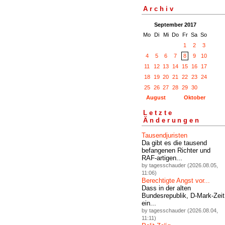
Archiv
September 2017
Mo
Di
Mi
Do
Fr
Sa
So
1
2
3
4
5
6
7
8
9
10
11
12
13
14
15
16
17
18
19
20
21
22
23
24
25
26
27
28
29
30
August
Oktober
Letzte
Änderungen
Tausendjuristen
Da gibt es die tausend
befangenen Richter und
RAF-artigen...
by tagesschauder (2026.08.05,
11:06)
Berechtigte Angst vor...
Dass in der alten
Bundesrepublik, D-Mark-Zeit
ein...
by tagesschauder (2026.08.04,
11:11)