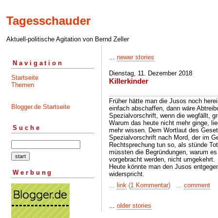
Tagesschauder
Aktuell-politische Agitation von Bernd Zeller
...
newer stories
Navigation
Dienstag, 11. Dezember 2018
Startseite
Killerkinder
Themen
Früher hätte man die Jusos noch her
Blogger.de Startseite
einfach abschaffen, dann wäre Abtreib
Spezialvorschrift, wenn die wegfällt, gre
Warum das heute nicht mehr ginge, lie
Suche
mehr wissen. Dem Wortlaut des Geset
Spezialvorschrift nach Mord, der im G
Rechtsprechung tun so, als stünde Tot
müssten die Begründungen, warum es k
vorgebracht werden, nicht umgekehrt.
Heute könnte man den Jusos entgegenh
Werbung
widerspricht.
...
link
(
1 Kommentar
) ...
comment
...
older stories