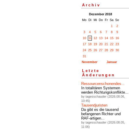
Archiv
Dezember 2018
Mo
Di
Mi
Do
Fr
Sa
So
1
2
3
4
5
6
7
8
9
10
11
12
13
14
15
16
17
18
19
20
21
22
23
24
25
26
27
28
29
30
31
November
Januar
Letzte
Änderungen
Ressourcenschonendes...
In totalitären Systemen
werden Richtungskonflikte...
by tagesschauder (2026.08.06,
10:45)
Tausendjuristen
Da gibt es die tausend
befangenen Richter und
RAF-artigen...
by tagesschauder (2026.08.05,
11:06)