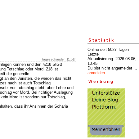
Statistik
Online seit 5027 Tagen
Letzte
Aktualisierung: 2026.08.06,
tagesschauder, 11:51h
10:45
einlegen können und den §218 StGB
Du bist nicht angemeldet ...
ung Totschlag oder Mord. 218 ist
anmelden
ift die generelle.
gt an den Juristen, die werden das nicht
Werbung
zes nach ist auch Totschlag
esetz vor Totschlag steht, aber Lehre und
schlag vor Mord. Bei richtiger Auslegung
ein Mord ist sondern nur Totschlag,
alten, dass ihr Ansinnen der Scharia