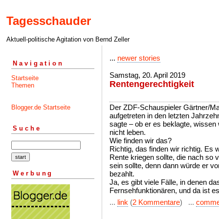
Tagesschauder
Aktuell-politische Agitation von Bernd Zeller
...
newer stories
Navigation
Samstag, 20. April 2019
Startseite
Rentengerechtigkeit
Themen
Der ZDF-Schauspieler Gärtner/Matu
Blogger.de Startseite
aufgetreten in den letzten Jahrzeh
sagte – ob er es beklagte, wissen 
Suche
nicht leben.
Wie finden wir das?
Richtig, das finden wir richtig. Es 
Rente kriegen sollte, die nach s
sein sollte, denn dann würde er vo
Werbung
bezahlt.
Ja, es gibt viele Fälle, in denen da
Fernsehfunktionären, und da ist es 
...
link
(
2 Kommentare
) ...
comme