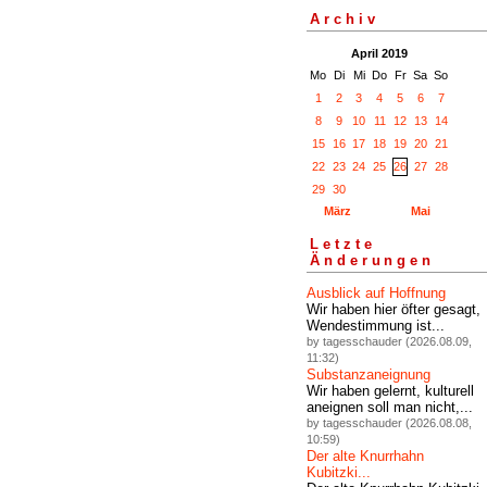
Archiv
April 2019
Mo
Di
Mi
Do
Fr
Sa
So
1
2
3
4
5
6
7
8
9
10
11
12
13
14
15
16
17
18
19
20
21
22
23
24
25
26
27
28
29
30
März
Mai
Letzte
Änderungen
Ausblick auf Hoffnung
Wir haben hier öfter gesagt,
Wendestimmung ist...
by tagesschauder (2026.08.09,
11:32)
Substanzaneignung
Wir haben gelernt, kulturell
aneignen soll man nicht,...
by tagesschauder (2026.08.08,
10:59)
Der alte Knurrhahn
Kubitzki...