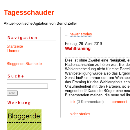
Tagesschauder
Aktuell-politische Agitation von Bernd Zeller
...
newer stories
Navigation
Freitag, 26. April 2019
Startseite
Wahlframing
Themen
Dies ist ohne Zweifel eine Neuigkeit, e
Blogger.de Startseite
Radionachrichten zu hören war: Bei de
Wahlentscheidung nicht für eine Partei
Wahlbeteiligung würde also das Ergeb
Suche
Sonst hieß es immer erst am Wahlabend,
das Framing für das Wahlergebnis sch
Unzufriedenheit mit den Parteien, so s
vorgesehen? Dass die Bürger eine neu
Bisherparteien meinen, die neue sei ihr
...
link
(0 Kommentare) ...
comment
Werbung
...
older stories