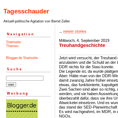
Tagesschauder
Aktuell-politische Agitation von Bernd Zeller
...
newer stories
Navigation
Mittwoch, 4. September 2019
Startseite
Treuhandgeschichte
Themen
Jetzt wird versucht, der Treuhand
Blogger.de Startseite
anzulasten und die Schuld an der 
DDR nichts für die Stasi konnte.
Suche
Die Legende ist, da wurde plattge
Aber: Hätte man von der DDR-Wirt
damit zwanzig Jahre früher einset
etwas, das funktionierte, kaputtg
Zwei Sachen sind aber so richtig, 
Werbung
werden, und sie haben Auswirkun
überbezahlt dafür, dass sie ihre U
Abwickelei einsetzen. Und es wurd
das stand der SED-Planwirtschaft 
Es wird nachgeahmt, im MDR, in de
NGOs.