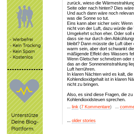
zurück, wieso die Wärmestrahlung 
Seite oder nach hinten? Dies wäre
Und auch dann wäre noch relevanter
was die Sonne so tut.
Eins kann aber sicher sein: Wen
nicht von der Luft, dazu würde di
Umgekehrt schon eher. Oder soll es
dass sie nur durch den Abkühlungs
bleibt? Dann müsste die Luft üb
warm sein, aber dort schwankt die
mäßigende Effekt des Wassers feh
Wenn Gletscher schmelzen oder s
das an der Sonneneinstrahlung li
Luft herrühren.
In klaren Nächten wird es kalt, di
Kohlendioxidgehalt ist in klaren Nä
nicht zu bringen.
Also, es sind diese Fragen, die z
Kohlendioxidsteuen sprechen.
...
link
(
7 Kommentare
) ...
comme
...
older stories