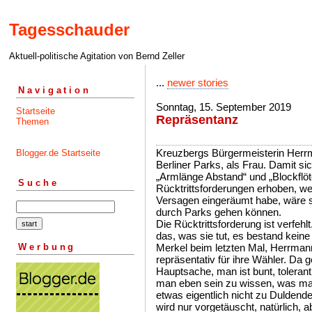
Tagesschauder
Aktuell-politische Agitation von Bernd Zeller
...
newer stories
Navigation
Sonntag, 15. September 2019
Startseite
Repräsentanz
Themen
Kreuzbergs Bürgermeisterin Herrm
Blogger.de Startseite
Berliner Parks, als Frau. Damit si
„Armlänge Abstand“ und „Blockflöt
Suche
Rücktrittsforderungen erhoben, wei
Versagen eingeräumt habe, wäre s
durch Parks gehen können.
Die Rücktrittsforderung ist verfehlt
das, was sie tut, es bestand keine
Werbung
Merkel beim letzten Mal, Herrmann
repräsentativ für ihre Wähler. Da 
Hauptsache, man ist bunt, tolerant
man eben sein zu wissen, was ma
etwas eigentlich nicht zu Duldendes
wird nur vorgetäuscht, natürlich, 