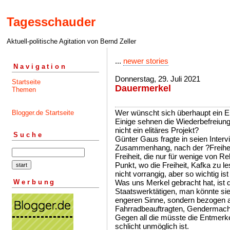
Tagesschauder
Aktuell-politische Agitation von Bernd Zeller
...
newer stories
Navigation
Donnerstag, 29. Juli 2021
Startseite
Dauermerkel
Themen
Wer wünscht sich überhaupt ein E
Blogger.de Startseite
Einige sehnen die Wiederbefreiung 
nicht ein elitäres Projekt?
Suche
Günter Gaus fragte in seien Interv
Zusammenhang, nach der ?Freiheit
Freiheit, die nur für wenige von 
Punkt, wo die Freiheit, Kafka zu le
nicht vorrangig, aber so wichtig ist
Werbung
Was uns Merkel gebracht hat, ist
Staatswerktätigen, man könnte sie
engeren Sinne, sondern bezogen a
Fahrradbeauftragten, Gendermache
Gegen all die müsste die Entmerk
schlicht unmöglich ist.