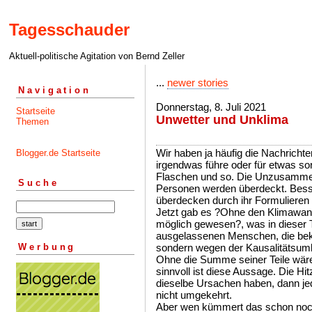
Tagesschauder
Aktuell-politische Agitation von Bernd Zeller
...
newer stories
Navigation
Donnerstag, 8. Juli 2021
Startseite
Unwetter und Unklima
Themen
Wir haben ja häufig die Nachrichte
Blogger.de Startseite
irgendwas führe oder für etwas sor
Flaschen und so. Die Unzusammen
Suche
Personen werden überdeckt. Besse
überdecken durch ihr Formulieren
Jetzt gab es ?Ohne den Klimawand
möglich gewesen?, was in dieser T
ausgelassenen Menschen, die bek
Werbung
sondern wegen der Kausalitätsumk
Ohne die Summe seiner Teile wären
sinnvoll ist diese Aussage. Die H
dieselbe Ursachen haben, dann je
nicht umgekehrt.
Aber wen kümmert das schon noc