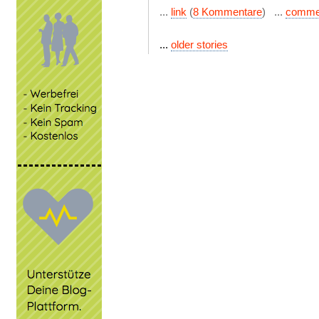
...
link
(
8 Kommentare
) ...
comme
...
older stories